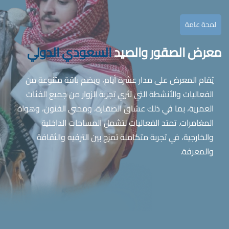
لمحة عامة
معرض الصقور والصيد
السعودي الدولي
يُقام المعرض على مدار عشرة أيام، ويضم باقة متنوعة من
الفعاليات والأنشطة التي تثري تجربة الزوار من جميع الفئات
العمرية، بما في ذلك عشاق الصقارة، ومحبي الفنون، وهواة
المغامرات. تمتد الفعاليات لتشمل المساحات الداخلية
والخارجية، في تجربة متكاملة تمزج بين الترفيه والثقافة
والمعرفة.